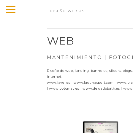
DISEÑO WEB ^^
WEB
MANTENIMIENTO | FOTOG
Diseño de web, landing, banneres, sliders, blogs
internet.
www.javer.es | www.lagunasport.com | www.br
| www.potomac.es | www.delgadobath.es | www.