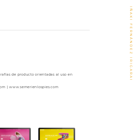
IÑAKI FERNÁNDEZ IRIGARAI
rafías de producto orientadas al uso en
om | www.semerienlospies.com